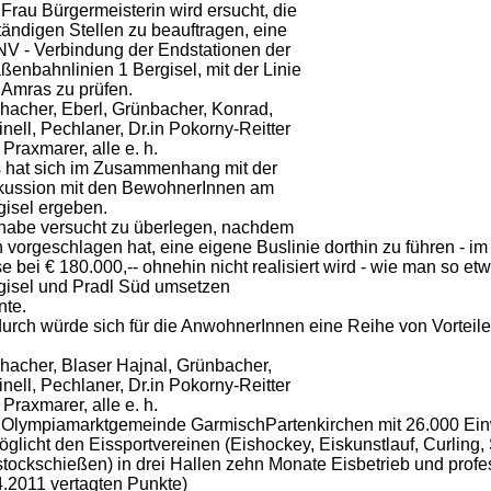
 Frau Bürgermeisterin wird ersucht, die
tändigen Stellen zu beauftragen, eine
V - Verbindung der Endstationen der
ßenbahnlinien 1 Bergisel, mit der Linie
n Amras zu prüfen.
hacher, Eberl, Grünbacher, Konrad,
nell, Pechlaner, Dr.in Pokorny-Reitter
Praxmarer, alle e. h.
 hat sich im Zusammenhang mit der
kussion mit den BewohnerInnen am
gisel ergeben.
 habe versucht zu überlegen, nachdem
 vorgeschlagen hat, eine eigene Buslinie dorthin zu führen - i
se bei € 180.000,-- ohnehin nicht realisiert wird - wie man so
gisel und Pradl Süd umsetzen
nte.
urch würde sich für die AnwohnerInnen eine Reihe von Vorteil
hacher, Blaser Hajnal, Grünbacher,
nell, Pechlaner, Dr.in Pokorny-Reitter
Praxmarer, alle e. h.
 Olympiamarktgemeinde GarmischPartenkirchen mit 26.000 Ei
glicht den Eissportvereinen (Eishockey, Eiskunstlauf, Curling, 
stockschießen) in drei Hallen zehn Monate Eisbetrieb und prof
4.2011 vertagten Punkte)