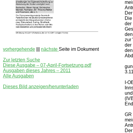
mei
Ant
Der
Die
der
Ges
den
zur 
der 
vorhergehende
|||
nächste
Seite im Dokument
den
Abd
Zur letzten Suche
Diese Ausgabe – 07-April-Fortsetzung.pdf
gun
Ausgaben dieses Jahres – 2011
3.1
Alle Ausgaben
I-O
Dieses Bild anzeigen/herunterladen
Inn
und
(IV
End
GR 
mei
Ant
Der