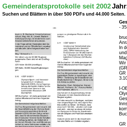
Gemeinderatsprotokolle seit 2002
Jahr
Suchen und Blättern in über 500 PDFs und 44.000 Seiten.
Ges
- 35
bru
Anr
In 
und
Mag
Wir
(GR 
GR 
3.1
I-O
Oly
Ges
Inn
kom
Buc
GR 