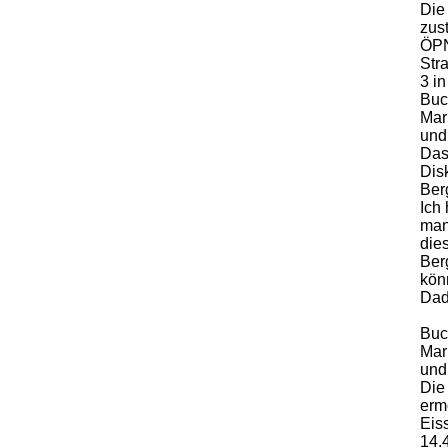
Die
zus
ÖPN
Stra
3 i
Buc
Mari
und 
Das
Dis
Ber
Ich
man
die
Ber
kön
Dad
Buc
Mari
und 
Die
ermö
Eis
14.