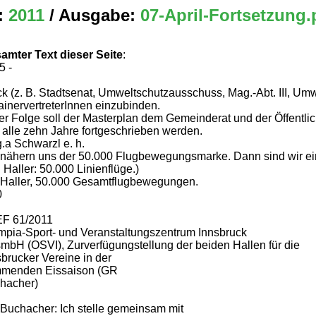
:
2011
/ Ausgabe:
07-April-Fortsetzung.
amter Text dieser Seite
:
5 -
ck (z. B. Stadtsenat, Umweltschutzausschuss, Mag.-Abt. III, Um
ainervertreterInnen einzubinden.
der Folge soll der Masterplan dem Gemeinderat und der Öffentlic
 alle zehn Jahre fortgeschrieben werden.
.a Schwarzl e. h.
 nähern uns der 50.000 Flugbewegungsmarke. Dann sind wir ei
Haller: 50.000 Linienflüge.)
Haller, 50.000 Gesamtflugbewegungen.
0
EF 61/2011
mpia-Sport- und Veranstaltungszentrum Innsbruck
mbH (OSVI), Zurverfügungstellung der beiden Hallen für die
sbrucker Vereine in der
menden Eissaison (GR
hacher)
Buchacher: Ich stelle gemeinsam mit