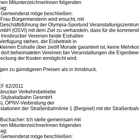
nen MitunterzeichnerInnen folgenden
rag:
 Gemeinderat möge beschließen:
 Frau Bürgermeisterin wird ersucht, mit
 Geschäftsführung der Olympia-Sportund Veranstaltungszentru
mbH (OSVI) mit dem Ziel zu verhandeln, dass für die kommend
 Innsbrucker Vereinen beide Eishallen
Verfügung stehen, der Eisbetrieb in
kleinen Eishalle über zwölf Monate garantiert ist, keine Mehrko
 dort beheimateten Vereinen bei Veranstaltungen die Eigenbewi
eckung der Kosten ermöglicht wird.
gen zu günstigeren Preisen als in Innsbruck.
1
EF 62/2011
sbrucker Verkehrsbetriebe
 Stubaitalbahn GesmbH
B), ÖPNV-Verbindung der
stationen der Straßenbahnlinie 1 (Bergisel) mit der Straßenba
Buchacher: Ich stelle gemeinsam mit
nen MitunterzeichnerInnen folgenden
rag:
 Gemeinderat möge beschließen: