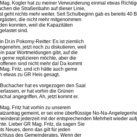
Mag. Kogler hat zu meiner Verwunderung einmal etwas Richtig
uchen die Straßenbahn auf dieser Linie,
st geht nichts mehr weiter. Seit Schulbeginn gab es bereits 40
rgästen, die nicht mehr mitgenommen
den konnten, weil die Kapazitäten
elastet sind.
n Dr.in Pokorny-Reitter: Es ist ziemlich
ngenehm, jetzt noch zu diskutieren, weil
ein paar Wortmeldungen gibt, auf die
 gerne replizieren möchte, aber die
roffenen sind nicht mehr da! Da kommt
Mag. Fritz, und ich hätte auch gerne
h etwas zu GR Heis gesagt.
Buchacher hat es vorgezogen den Saal
erlassen, er hat vorhin die Grünen
chal angegriffen. Ah, jetzt kommt er.
Mag. Fritz hat vorhin zu unserem
atzantrag gemeint, er sei eine überflüssige No-Na-Angelegenhei
einderat jederzeit mit der entsprechenden Mehrheit wieder a
nte. Lieber GR Mag. Fritz, da sagen Sie
ts Neues, denn das gilt für jeden
chluss des Gemeinderates. Wenn der