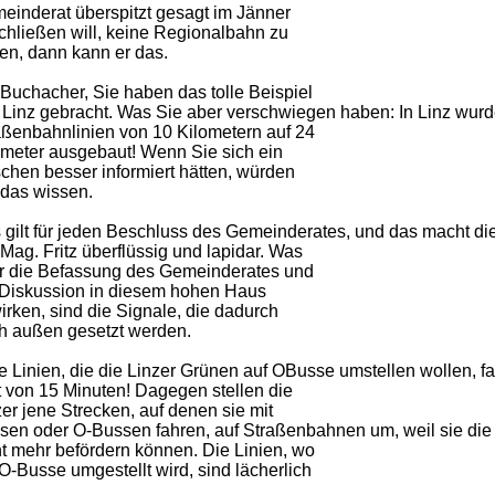
einderat überspitzt gesagt im Jänner
chließen will, keine Regionalbahn zu
en, dann kann er das.
Buchacher, Sie haben das tolle Beispiel
 Linz gebracht. Was Sie aber verschwiegen haben: In Linz wurd
aßenbahnlinien von 10 Kilometern auf 24
ometer ausgebaut! Wenn Sie sich ein
schen besser informiert hätten, würden
 das wissen.
 gilt für jeden Beschluss des Gemeinderates, und das macht d
Mag. Fritz überflüssig und lapidar. Was
r die Befassung des Gemeinderates und
 Diskussion in diesem hohen Haus
irken, sind die Signale, die dadurch
h außen gesetzt werden.
e Linien, die die Linzer Grünen auf OBusse umstellen wollen, f
t von 15 Minuten! Dagegen stellen die
er jene Strecken, auf denen sie mit
sen oder O-Bussen fahren, auf Straßenbahnen um, weil sie die
ht mehr befördern können. Die Linien, wo
O-Busse umgestellt wird, sind lächerlich