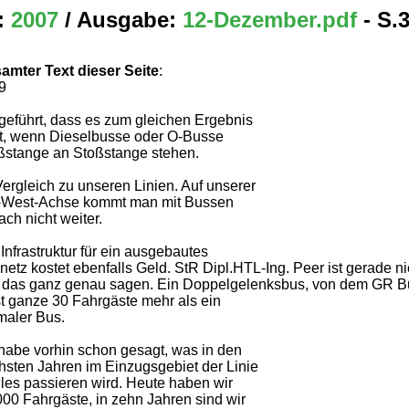
:
2007
/ Ausgabe:
12-Dezember.pdf
- S.
amter Text dieser Seite
:
9
geführt, dass es zum gleichen Ergebnis
rt, wenn Dieselbusse oder O-Busse
ßstange an Stoßstange stehen.
Vergleich zu unseren Linien. Auf unserer
-West-Achse kommt man mit Bussen
ach nicht weiter.
Infrastruktur für ein ausgebautes
etz kostet ebenfalls Geld. StR Dipl.HTL-Ing. Peer ist gerade ni
 das ganz genau sagen. Ein Doppelgelenksbus, von dem GR Bu
st ganze 30 Fahrgäste mehr als ein
maler Bus.
 habe vorhin schon gesagt, was in den
hsten Jahren im Einzugsgebiet der Linie
lles passieren wird. Heute haben wir
000 Fahrgäste, in zehn Jahren sind wir