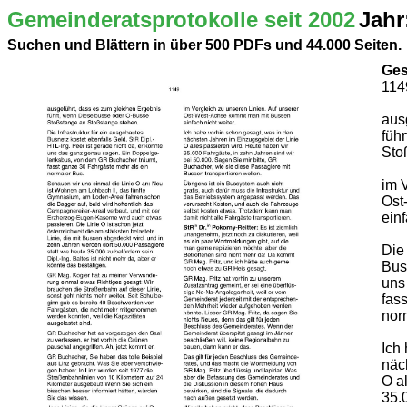
Gemeinderatsprotokolle seit 2002
Jahr
Suchen und Blättern in über 500 PDFs und 44.000 Seiten.
Ges
114
aus
füh
Sto
im 
Ost
einf
Die 
Busn
uns
fas
nor
Ich
näc
O a
35.