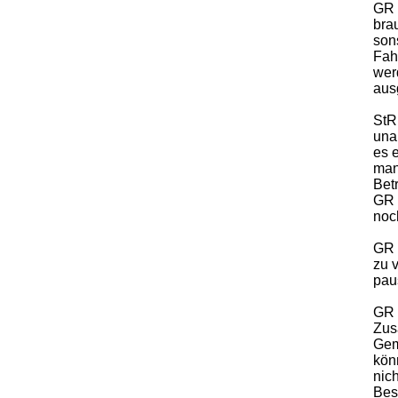
GR 
bra
son
Fah
wer
ausg
StRi
una
es 
man
Bet
GR 
noc
GR 
zu v
paus
GR 
Zus
Gem
kön
nich
Bes