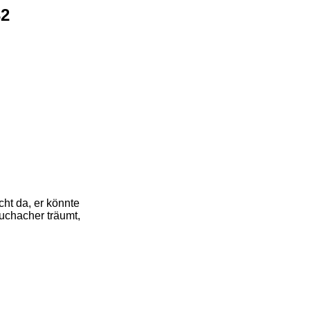
32
cht da, er könnte
chacher träumt,