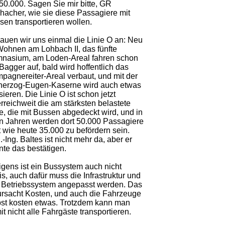
 50.000. Sagen Sie mir bitte, GR
hacher, wie sie diese Passagiere mit
sen transportieren wollen.
auen wir uns einmal die Linie O an: Neu
 Wohnen am Lohbach II, das fünfte
nasium, am Loden-Areal fahren schon
Bagger auf, bald wird hoffentlich das
pagnereiter-Areal verbaut, und mit der
herzog-Eugen-Kaserne wird auch etwas
ieren. Die Linie O ist schon jetzt
rreichweit die am stärksten belastete
ie, die mit Bussen abgedeckt wird, und in
n Jahren werden dort 50.000 Passagiere
t wie heute 35.000 zu befördern sein.
.-Ing. Baltes ist nicht mehr da, aber er
nte das bestätigen.
igens ist ein Bussystem auch nicht
is, auch dafür muss die Infrastruktur und
 Betriebssystem angepasst werden. Das
ursacht Kosten, und auch die Fahrzeuge
bst kosten etwas. Trotzdem kann man
t nicht alle Fahrgäste transportieren.