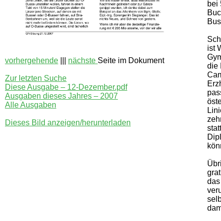
bei
Buc
Bus
Sch
ist
Gym
vorhergehende
|||
nächste
Seite im Dokument
die 
Cam
Zur letzten Suche
Erz
Diese Ausgabe – 12-Dezember.pdf
pass
Ausgaben dieses Jahres – 2007
öste
Alle Ausgaben
Lin
zeh
Dieses Bild anzeigen/herunterladen
stat
Dipl
kön
Übr
grat
das
ver
sel
dami