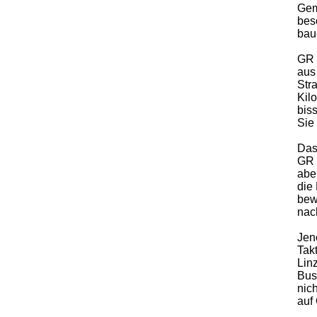
Gem
bes
bau
GR 
aus
Str
Kil
bis
Sie
Das
GR 
abe
die
bew
nac
Jen
Tak
Linz
Bus
nic
auf 