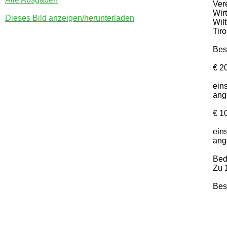
Ver
Wir
Dieses Bild anzeigen/herunterladen
Wil
Tir
Bes
€ 2
ein
an
€ 1
ein
an
Bed
Zu 
Bes