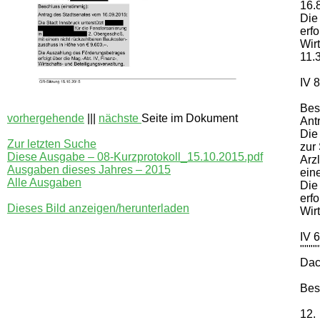
16.8
Die
erfo
Wir
11.
IV 
Bes
vorhergehende
|||
nächste
Seite im Dokument
Ant
Die 
Zur letzten Suche
zur
Diese Ausgabe – 08-Kurzprotokoll_15.10.2015.pdf
Arz
Ausgaben dieses Jahres – 2015
ein
Alle Ausgaben
Die
erfo
Dieses Bild anzeigen/herunterladen
Wir
IV 
""""
Dach
Bes
12.