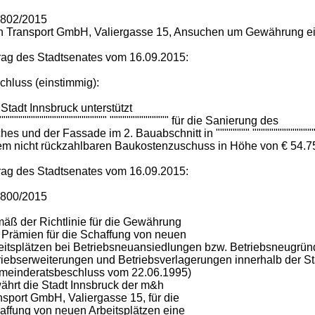
7802/2015
 Transport GmbH, Valiergasse 15, Ansuchen um Gewährung ein
rag des Stadtsenates vom 16.09.2015:
chluss (einstimmig):
Stadt Innsbruck unterstützt
"""""""""""""""""""""""""" """""""""""""" für die Sanierung des
es und der Fassade im 2. Bauabschnitt in """""""" """"""""""""""""""
em nicht rückzahlbaren Baukostenzuschuss in Höhe von € 54.75
rag des Stadtsenates vom 16.09.2015:
7800/2015
äß der Richtlinie für die Gewährung
 Prämien für die Schaffung von neuen
eitsplätzen bei Betriebsneuansiedlungen bzw. Betriebsneugrü
riebserweiterungen und Betriebsverlagerungen innerhalb der St
meinderatsbeschluss vom 22.06.1995)
ährt die Stadt Innsbruck der m&h
nsport GmbH, Valiergasse 15, für die
affung von neuen Arbeitsplätzen eine