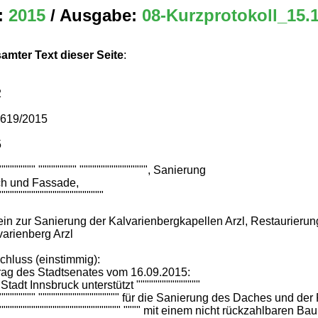
:
2015
/ Ausgabe:
08-Kurzprotokoll_15.
amter Text dieser Seite
:
2
6619/2015
5
""""""""" """"""""" """""""""""""""", Sanierung
h und Fassade,
"""""""""""""""""""""""""
ein zur Sanierung der Kalvarienbergkapellen Arzl, Restaurieru
varienberg Arzl
chluss (einstimmig):
rag des Stadtsenates vom 16.09.2015:
Stadt Innsbruck unterstützt """""""""""""""
""""""""" """"""""""""""""""" für die Sanierung des Daches und der
""""""""""""""""""""""""""""" """" mit einem nicht rückzahlbaren