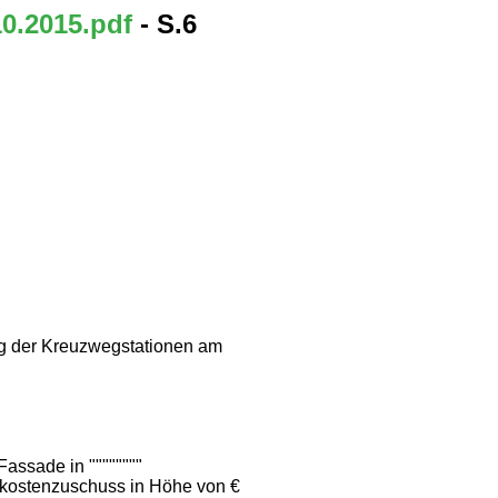
10.2015.pdf
- S.6
ng der Kreuzwegstationen am
 Fassade in """"""""
 Baukostenzuschuss in Höhe von €