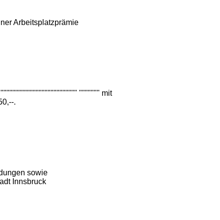
er Arbeitsplatzprämie
""""""""""""""""""""""" """"""" mit
0,--.
ndungen sowie
adt Innsbruck