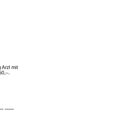
 Arzl mit
0,--.
" """""