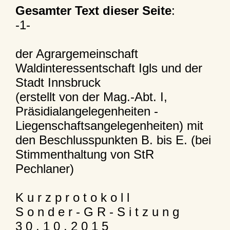
Gesamter Text dieser Seite
:
-1-
der Agrargemeinschaft
Waldinteressentschaft Igls und der
Stadt Innsbruck
(erstellt von der Mag.-Abt. I,
Präsidialangelegenheiten -
Liegenschaftsangelegenheiten) mit
den Beschlusspunkten B. bis E. (bei
Stimmenthaltung von StR
Pechlaner)
K u r z p r o t o k o l l
S o n d e r - G R - S i t z u n g
3 0 . 1 0 . 2 0 1 5