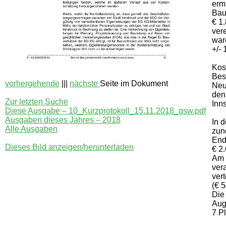
ermi
Bau
€ 1
ver
war
+/- 
Kos
Bes
vorhergehende
|||
nächste
Seite im Dokument
Neu
den
Zur letzten Suche
Inn
Diese Ausgabe – 10_Kurzprotokoll_15.11.2018_gsw.pdf
Ausgaben dieses Jahres – 2018
In 
Alle Ausgaben
zun
End
Dieses Bild anzeigen/herunterladen
€ 2
Am 
ver
ver
(€ 
Die
Aug
7 P