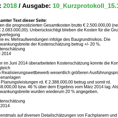
:
2018
/ Ausgabe:
10_Kurzprotokoll_15.
amter Text dieser Seite
:
gen die prognostizierten Gesamtkosten brutto € 2.500.000,00 (ne
 € 2.083.000,00). Unberücksichtigt blieben die Kosten für die G
verlegung
ie ev. Mehraufwendungen infolge des Baugrundrisikos. Die
wankungsbreite der Kostenschätzung betrug +/- 20 %.
tenschätzung
i 2014
er im Juni 2014 überarbeiteten Kostenschätzung konnte die Kon
gleich
 Realisierungswettbewerb wesentlich größeren Ausführungspro
enanlagen
 Planungsleistungen rd. € 2.388.000,00 betrug und somit rd.
48.000,00 bzw. 46 % über dem Ergebnis vom März 2014 lag. Al
wankungsbreite wurden wiederum 20 % angegeben.
tenschätzung
i 2014
 erstmals auf diversen Detailschätzungen von Fachplanern u