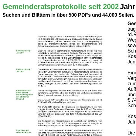
Gemeinderatsprotokolle seit 2002
Jahr
Suchen und Blättern in über 500 PDFs und 44.000 Seiten.
Ges
tru
rd.
Weg
sow
Sch
Kos
Jun
Ein
Ver
zum
Auß
und
€ 7
Sch
Kos
Jul
Die