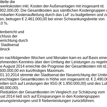
ttelte die
werkskosten inkl. Kosten der Außenanlagen mit insgesamt rd.
.802.000,00. Die Gesamtkosten aus sämtlichen Kostengruppen e
einbarten Kostenaufteilung durch das LuF zu budgetieren und zu
en, betrugen € 2.461.000,00 bei einer Schwankungsbreite von
10 %.
tenbericht und
chluss der
errichtung durch
 Stadtsenat
sbruck
den nachfolgenden Wochen und Monaten kam es auf Basis eine
ehmenden Kenntnis über den Umfang der Leistungen zu regelm
e August 2014 erreichte die Prognose der Gesamtkosten mit rd.
.600.000,00 ein kurzfristiges Maximum.
01.10.2014 stimmte der Stadtsenat der Neuerrichtung der Umbrü
anschlagten Gesamtkosten in Höhe von insgesamt rd. € 2.490.0
teilten sich auf Leistungen der IISG (€ 1.950.000,00) und des Lu
540.000,00).
 Reduktion der Gesamtkosten im Vergleich zur Schätzung vom
ust 2014 ließ sich auf Einsparungen in den Kostengruppen
lanungsleistungen und 8 Nebenleistungen zurückführen.