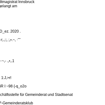
dtmagistrat Innsbruck
gelangt am
 D_ez. 2020 .
 r;.,:;, ;,•.~, ·""
~·~,- .,•,.1
J 1:J,>r!
iR I ~98 {-q_o2o
chäftsstelle für Gemeinderat und Stadtsenat
-Gemeinderatsklub