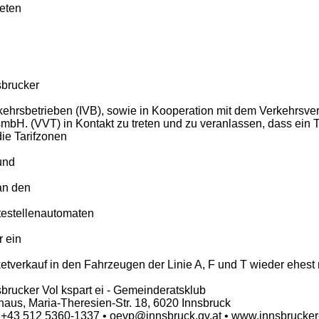
eten
sbrucker
kehrsbetrieben (IVB), sowie in Kooperation mit dem Verkehrsver
mbH. (VVT) in Kontakt zu treten und zu veranlassen, dass ein T
die Tarifzonen
und
an den
testellenautomaten
r ein
ketverkauf in den Fahrzeugen der Linie A, F und T wieder ehest m
sbrucker Vol kspart ei - Gemeinderatsklub
haus, Maria-Theresien-Str. 18, 6020 Innsbruck
: +43 512 5360-1337 • oevp@innsbruck.gv.at • www.innsbrucker