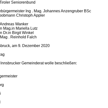
 Tiroler Seniorenbund
ebürgermeister Ing . Mag. Johannes Anzengruber BSc
bobmann Christoph Appler
Andreas Wanker
n Mag.in Mariella Lutz
 Dr.in Birgit Winkel
Mag . Reinhold Falch
sbruck, am 9. Dezember 2020
rag
 lnnsbrucker Gemeinderat wolle beschließen:
germeister
rg
i
d