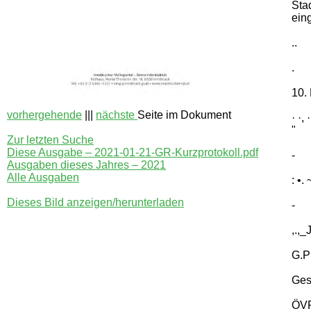
Sta
ein
..
.
10.
vorhergehende
|||
nächste
Seite im Dokument
· ·, ·
"
Zur letzten Suche
Diese Ausgabe – 2021-01-21-GR-Kurzprotokoll.pdf
-
Ausgaben dieses Jahres – 2021
Alle Ausgaben
: •. 
Dieses Bild anzeigen/herunterladen
-
,.,_
G.P
Ges
ÖVP