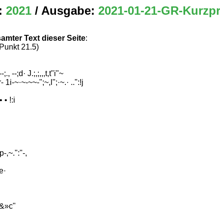
:
2021
/ Ausgabe:
2021-01-21-GR-Kurzpr
amter Text dieser Seite
:
 Punkt 21.5)
l--;., --;d· J.;,;,,,t,t"i"~
r- 1i-~·~-~~-";~,l";·~.· ..":!j
 • !:i
p-,~.":"-,
 e·
"&»c"