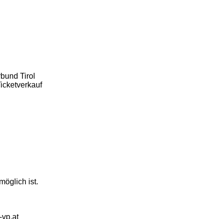
bund Tirol
icketverkauf
öglich ist.
-vp.at