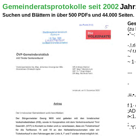
Gemeinderatsprotokolle seit 2002
Jahr
Suchen und Blättern in über 500 PDFs und 44.000 Seiten.
Ges
(zu
•"~:
-.!.r
~/ r.
~
~ 1·•
---
-
,u,•,
f 1·
;AD
r•:1.
,
".°t