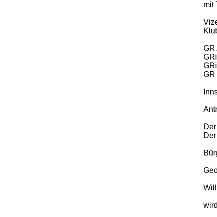
mit
Viz
Klu
GR 
GRi
GRin
GR 
Inn
Ant
Der
Der
Bür
Geo
Will
wir