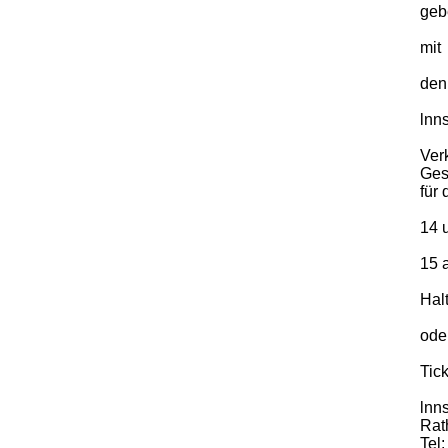
geb
mit
den
lnn
Ver
Ges
für 
14 
15 
Hal
ode
Tic
lnn
Rat
Tel