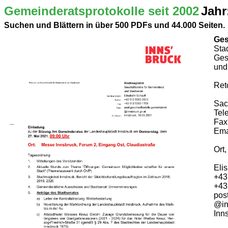
Gemeinderatsprotokolle seit 2002
Jahr
Suchen und Blättern in über 500 PDFs und 44.000 Seiten.
Ges
Sta
Ges
und
Ret
Sac
Tel
Fax
Ema
Ort
Eli
+43
+43
pos
@in
Inn