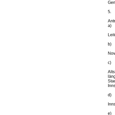
Gem
5.
Ant
a)
Leit
b)
Nov
c)
Alt
län
Sta
Inn
d)
Inn
e)