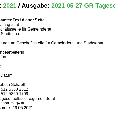
:
2021
/ Ausgabe:
2021-05-27-GR-Tages
amter Text dieser Seite
:
dtmagistrat
chäftsstelle für Gemeinderat
 Stadtsenat
ouren an Geschäftsstelle für Gemeinderat und Stadtsenat
hbearbeiterIn
efon
il
, Datum
sabeth Schapfl
 512 5360 2312
 512 5360 1709
t.geschaeftsstelle.gemeinderat
nsbruck.gv.at
sbruck, 19.05.2021