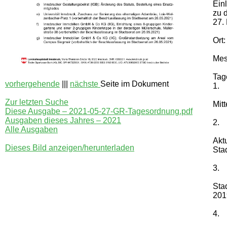
Ein
zu 
27.
Ort:
Mes
Tag
vorhergehende
|||
nächste
Seite im Dokument
1.
Zur letzten Suche
Mit
Diese Ausgabe – 2021-05-27-GR-Tagesordnung.pdf
Ausgaben dieses Jahres – 2021
2.
Alle Ausgaben
Akt
Dieses Bild anzeigen/herunterladen
Sta
3.
Sta
201
4.