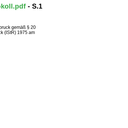
koll.pdf
- S.1
sbruck gemäß § 20
uck (IStR) 1975 am