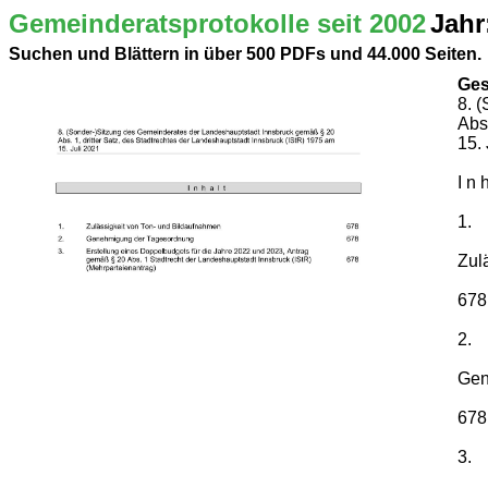
Gemeinderatsprotokolle seit 2002
Jahr
Suchen und Blättern in über 500 PDFs und 44.000 Seiten.
Ges
8. 
Abs
15. 
I n h
1.
Zul
678
2.
Gen
678
3.