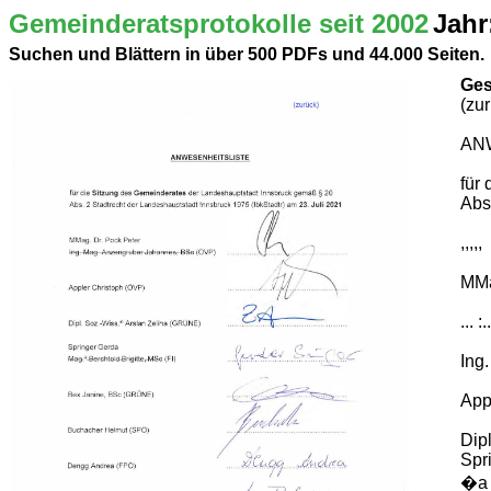
Gemeinderatsprotokolle seit 2002
Jahr
Suchen und Blättern in über 500 PDFs und 44.000 Seiten.
Ges
(zu
AN
für
Abs
,,,,,
MMa
... :.
Ing
App
Dip
Spr
�a B