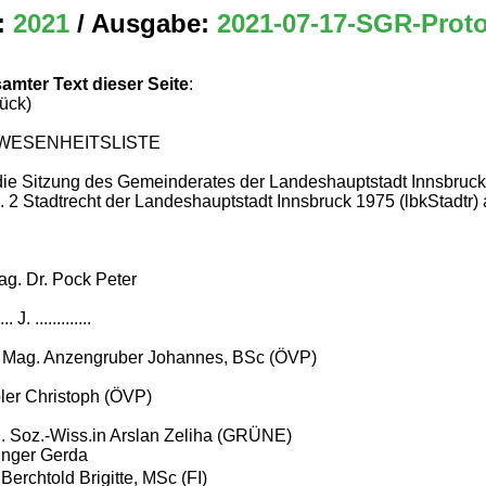
:
2021
/ Ausgabe:
2021-07-17-SGR-Proto
amter Text dieser Seite
:
rück)
WESENHEITSLISTE
 die Sitzung des Gemeinderates der Landeshauptstadt Innsbruc
. 2 Stadtrecht der Landeshauptstadt Innsbruck 1975 (lbkStadtr) 
g. Dr. Pock Peter
.... J. .............
. Mag. Anzengruber Johannes, BSc (ÖVP)
ler Christoph (ÖVP)
l. Soz.-Wiss.in Arslan Zeliha (GRÜNE)
inger Gerda
erchtold Brigitte, MSc (FI)