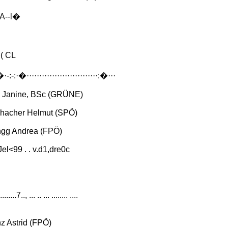
 A--l�
( CL
�·-:-:·�····························:�···
 Janine, BSc (GRÜNE)
hacher Helmut (SPÖ)
gg Andrea (FPÖ)
. Jel<99 . . v.d1,dre0c
.........7.., ... .. ... ........ ....
z Astrid (FPÖ)