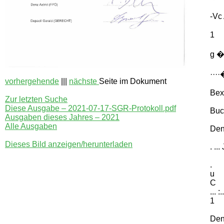
-Vc
1
g �
····
vorhergehende
|||
nächste
Seite im Dokument
Bex
Zur letzten Suche
Diese Ausgabe – 2021-07-17-SGR-Protokoll.pdf
Buc
Ausgaben dieses Jahres – 2021
Alle Ausgaben
Den
Dieses Bild anzeigen/herunterladen
. ..
.
u
C
... :.
1
Den