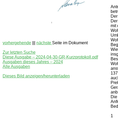
Ant
bet
Der
Der
mit
Woh
Umb
Woh
vorhergehende
|||
nächste
Seite im Dokument
Beg
Wie
Zur letzten Suche
ins
Diese Ausgabe – 2024-04-30-GR-Kurzprotokoll.pdf
Bes
Ausgaben dieses Jahres – 2024
Woh
Alle Ausgaben
ans
137
Dieses Bild anzeigen/herunterladen
auc
Pre
Ger
anb
Die
Anf
Bed
1