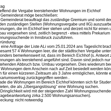
rag
reffend die Vergabe leerstehender Wohnungen im Eichhof
 Gemeinderat möge beschließen:
 Gemeinderat beauftragt das zuständige Gremium und somit de
 den zuständigen Stellen (Wohnungsvergabe und IIG) auszuarbe
nungen, die im Eichhof leer stehen und derzeit nicht für einen
au vorgesehen sind, zeitlich begrenzt - etwa mittels Prekarium
nungssuchende in Innsbruck zuzuführen.
ründung:
 eine Anfrage der Liste ALi vom 25.01.2024 ans Tageslicht brach
gesamt 57 4 Wohnungen leer, die der städtischen Vergabe unter
onders bemerkenswert ist, dass im Bereich Eichhof (s. Antwort
nungen als leerstehend angeführt sind. Davon sind jedoch nu
tehenden Abbruch bzw. Umbau vorgesehen. Dies wiederum bedeu
 Wohnungen dem Anschein nach auf Zeit besiedelt werden kön
h für einen kürzeren Zeitraum als 3 Jahre ermöglichen, könnte e
kariumsvertrag zurückgegriffen werden .
ade die Wohnungen im Bereich Eichhof könnten sich für Stud
ieten, die als „Übergangslösung" eine Wohnung suchen.
 Dringlichkeit wird mit der steigenden Zahl Wohnungssuchender 
ragebeantwortung zirka 2.500 Wohnungsansuchen).
eckung: nicht notwendig