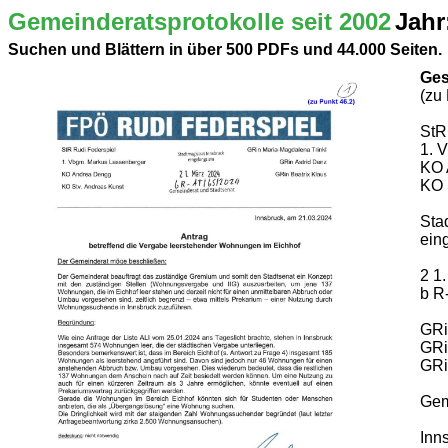
Gemeinderatsprotokolle seit 2002
Jahr
Suchen und Blättern in über 500 PDFs und 44.000 Seiten.
Ges
(zu
StR
1. 
KO 
KO 
Sta
ein
2 1
b R-
GRi
GRi
GRi
Gem
Inn