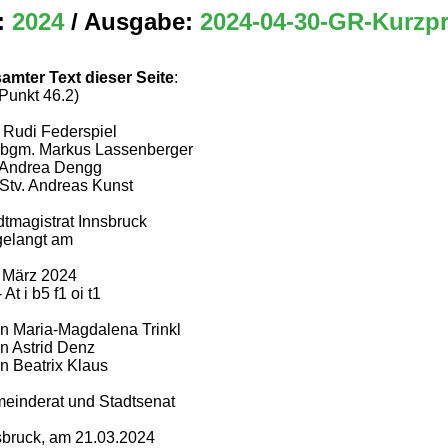
:
2024
/ Ausgabe:
2024-04-30-GR-Kurzpr
amter Text dieser Seite
:
 Punkt 46.2)
 Rudi Federspiel
Vbgm. Markus Lassenberger
Andrea Dengg
Stv. Andreas Kunst
dtmagistrat Innsbruck
gelangt am
. März 2024
 At i b5 f1 oi t1
n Maria-Magdalena Trinkl
n Astrid Denz
n Beatrix Klaus
einderat und Stadtsenat
sbruck, am 21.03.2024