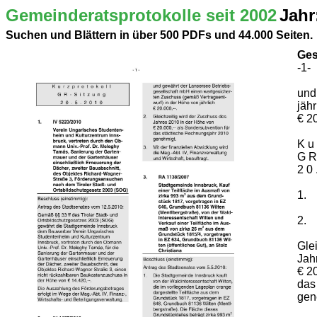
Gemeinderatsprotokolle seit 2002
Jahr
Suchen und Blättern in über 500 PDFs und 44.000 Seiten.
Ges
-1-
und
jähr
€ 20
K u 
G R 
2 0 
1.
2.
Gle
Jah
€ 2
das
gen