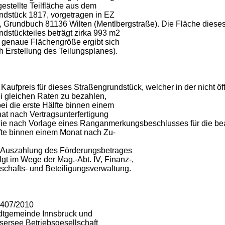
gestellte Teilfläche aus dem
ndstück 1817, vorgetragen in EZ
, Grundbuch 81136 Wilten (Mentlbergstraße). Die Fläche diese
ndstückteiles beträgt zirka 993 m2
e genaue Flächengröße ergibt sich
h Erstellung des Teilungsplanes).
Kaufpreis für dieses Straßengrundstück, welcher in der nicht öffen
i gleichen Raten zu bezahlen,
ei die erste Hälfte binnen einem
at nach Vertragsunterfertigung
ie nach Vorlage eines Ranganmerkungsbeschlusses für die bea
fte binnen einem Monat nach Zu-
 Auszahlung des Förderungsbetrages
lgt im Wege der Mag.-Abt. IV, Finanz-,
tschafts- und Beteiligungsverwaltung.
4407/2010
dtgemeinde Innsbruck und
sersee Betriebsgesellschaft