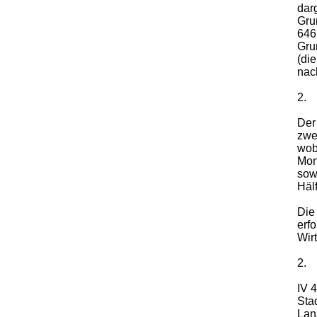
dar
Gru
646
Gru
(di
nac
2.
Der 
zwe
wob
Mon
sow
Häl
Die
erfo
Wir
2.
IV 
Sta
Lan