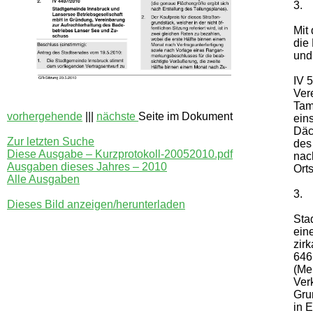
3.
Mit 
die
und 
IV 
Ver
Tam
vorhergehende
|||
nächste
Seite im Dokument
ein
Däc
Zur letzten Suche
des
Diese Ausgabe – Kurzprotokoll-20052010.pdf
nac
Ausgaben dieses Jahres – 2010
Ort
Alle Ausgaben
3.
Dieses Bild anzeigen/herunterladen
Sta
ein
zir
646
(Me
Ver
Gru
in 