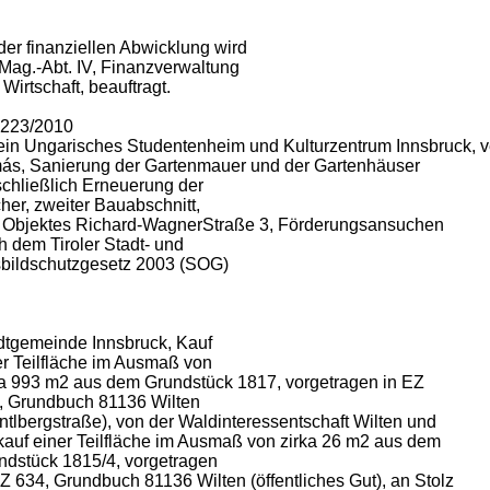
der finanziellen Abwicklung wird
 Mag.-Abt. IV, Finanzverwaltung
Wirtschaft, beauftragt.
5223/2010
ein Ungarisches Studentenheim und Kulturzentrum Innsbruck, v
ás, Sanierung der Gartenmauer und der Gartenhäuser
schließlich Erneuerung der
her, zweiter Bauabschnitt,
 Objektes Richard-WagnerStraße 3, Förderungsansuchen
h dem Tiroler Stadt- und
sbildschutzgesetz 2003 (SOG)
dtgemeinde Innsbruck, Kauf
er Teilfläche im Ausmaß von
ka 993 m2 aus dem Grundstück 1817, vorgetragen in EZ
, Grundbuch 81136 Wilten
ntlbergstraße), von der Waldinteressentschaft Wilten und
kauf einer Teilfläche im Ausmaß von zirka 26 m2 aus dem
ndstück 1815/4, vorgetragen
EZ 634, Grundbuch 81136 Wilten (öffentliches Gut), an Stolz