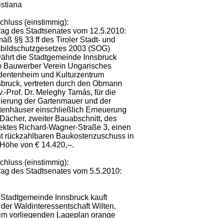
istiana
chluss (einstimmig):
rag des Stadtsenates vom 12.5.2010:
äß §§ 33 ff des Tiroler Stadt- und
sbildschutzgesetzes 2003 (SOG)
ährt die Stadtgemeinde Innsbruck
 Bauwerber Verein Ungarisches
dentenheim und Kulturzentrum
sbruck, vertreten durch den Obmann
.-Prof. Dr. Meleghy Tamás, für die
ierung der Gartenmauer und der
tenhäuser einschließlich Erneuerung
 Dächer, zweiter Bauabschnitt, des
ektes Richard-Wagner-Straße 3, einen
ht rückzahlbaren Baukostenzuschuss in
 Höhe von € 14.420,--.
chluss (einstimmig):
rag des Stadtsenates vom 5.5.2010:
 Stadtgemeinde Innsbruck kauft
 der Waldinteressentschaft Wilten,
 im vorliegenden Lageplan orange