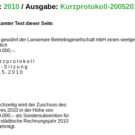
:
2010
/ Ausgabe:
Kurzprotokoll-200520
amter Text dieser Seite
:
 gewährt der Lansersee Betriebsgesellschaft mbH einen wertge
lich
.000,--.
r z p r o t o k o l l
- S i t z u n g
. 5 . 2 0 1 0
ichzeitig wird der Zuschuss des
res 2010 in der Höhe von
0.000,-- als Sondersubvention für
 städtische Rechnungsjahr 2010
ehmigt.