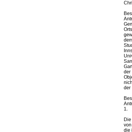
Chr
Bes
Ant
Gem
Ort
gew
dem
Stu
Inn
Univ
San
Gar
der
Obj
nic
der
Bes
Ant
1.
Die
von
die