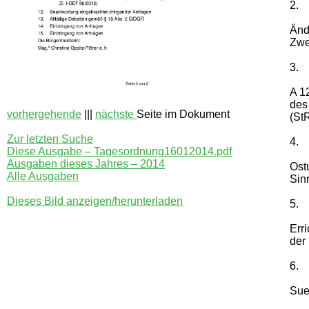
2.
Ände
Zwe
3.
A 1
des
vorhergehende
|||
nächste
Seite im Dokument
(St
Zur letzten Suche
4.
Diese Ausgabe – Tagesordnung16012014.pdf
Ausgaben dieses Jahres – 2014
Ost
Alle Ausgaben
Sinn
Dieses Bild anzeigen/herunterladen
5.
Err
der
6.
Sue