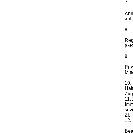
7.
Abh
auf
8.
Reg
(GRi
9.
Pri
Mit
10.
Halt
Zug
11.
Imm
soz
Zl.
12.
Bea