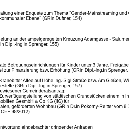
altung einer Enquete zum Thema "Gender-Mainstreaming und
 kommunaler Ebene" (GRin Duftner, 154)
elung an der ampelgeregelten Kreuzung Adamgasse - Salurner
n Dipl.-Ing.in Sprenger, 155)
vate Betreuungseinrichtungen für Kinder unter 3 Jahre, Freigabe
tel zur Finanzierung bzw. Erhöhung (GRin Dipl.-Ing.in Sprenger,
 Kranebitter Allee auf Höhe Ing.-Sigl-Straße bzw. Am Gießen, Wi
estelle (GRin Dipl.-Ing.in Sprenger, 157)
ewiesener Gemeinderatsantrag:
 Zurverfügungstellung von städtischen Grundstücken einem in I
obilien GesmbH & Co KG (IIG) für
ialen, geförderten Wohnbau (GRin Dr.in Pokorny-Reitter vom 8.
 I-OEF 98/2012)
ntwortung eingebrachter dringender Anfragen