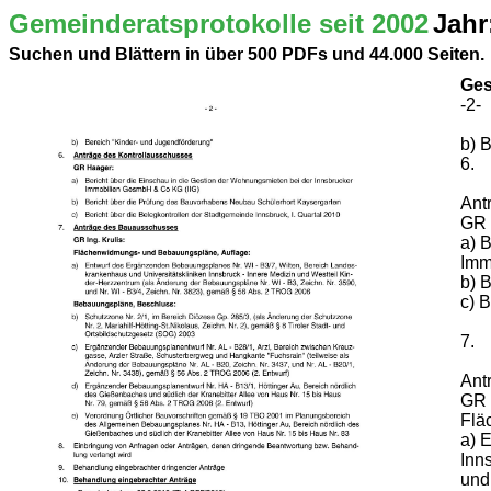
Gemeinderatsprotokolle seit 2002
Jahr
Suchen und Blättern in über 500 PDFs und 44.000 Seiten.
Ges
-2-
b) 
6.
Ant
GR 
a) 
Imm
b) 
c) 
7.
Ant
GR I
Flä
a) 
Inn
und