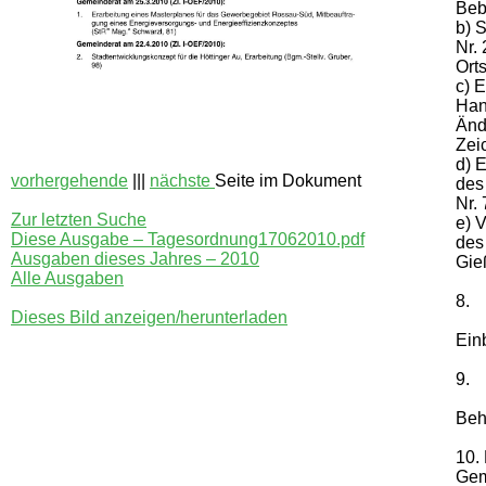
Beb
b) 
Nr. 
Ort
c) 
Han
Änd
Zei
d) 
vorhergehende
|||
nächste
Seite im Dokument
des
Nr.
Zur letzten Suche
e) 
Diese Ausgabe – Tagesordnung17062010.pdf
des
Ausgaben dieses Jahres – 2010
Gie
Alle Ausgaben
8.
Dieses Bild anzeigen/herunterladen
Ein
9.
Beh
10.
Gem