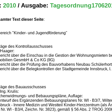
:
2010
/ Ausgabe:
Tagesordnung170620
amter Text dieser Seite
:
Bereich "Kinder- und Jugendförderung"
räge des Kontrollausschusses
Haager:
Bericht über die Einschau in die Gestion der Wohnungsmieten be
obilien GesmbH & Co KG (IIG)
Bericht über die Prüfung des Bauvorhabens Neubau Schülerhort
Bericht über die Belegkontrollen der Stadtgemeinde Innsbruck, I
räge des Bauausschusses
ng. Krulis:
chenwidmungs- und Bebauungspläne, Auflage:
Entwurf des Ergänzenden Bebauungsplanes Nr. WI - B3/7, Wilte
sbruck - Innere Medizin und Westteil Kinder-Herzzentrum (als Ä
 Nr. WI - B3/4, Zeichn. Nr. 3823), gemäß § 56 Abs. 2 TROG 200