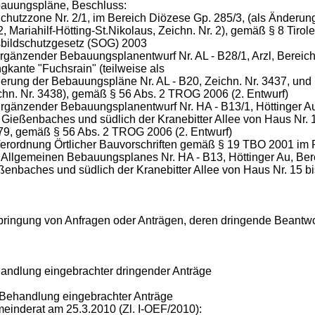
auungspläne, Beschluss:
Schutzzone Nr. 2/1, im Bereich Diözese Gp. 285/3, (als Änderu
2, Mariahilf-Hötting-St.Nikolaus, Zeichn. Nr. 2), gemäß § 8 Tirol
sbildschutzgesetz (SOG) 2003
Ergänzender Bebauungsplanentwurf Nr. AL - B28/1, Arzl, Berei
gkante "Fuchsrain" (teilweise als
erung der Bebauungspläne Nr. AL - B20, Zeichn. Nr. 3437, und N
chn. Nr. 3438), gemäß § 56 Abs. 2 TROG 2006 (2. Entwurf)
Ergänzender Bebauungsplanentwurf Nr. HA - B13/1, Höttinger Au
 Gießenbaches und südlich der Kranebitter Allee von Haus Nr. 
 79, gemäß § 56 Abs. 2 TROG 2006 (2. Entwurf)
Verordnung Örtlicher Bauvorschriften gemäß § 19 TBO 2001 im
 Allgemeinen Bebauungsplanes Nr. HA - B13, Höttinger Au, Bere
ßenbaches und südlich der Kranebitter Allee von Haus Nr. 15 bi
bringung von Anfragen oder Anträgen, deren dringende Beantwo
andlung eingebrachter dringender Anträge
 Behandlung eingebrachter Anträge
einderat am 25.3.2010 (Zl. I-OEF/2010):