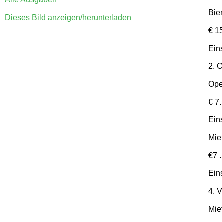
Bie
Dieses Bild anzeigen/herunterladen
€ 1
Ein
2. O
Ope
€ 7
Ein
Mie
€7 
Ein
4. 
Mie