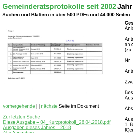
Gemeinderatsprotokolle seit 2002
Jahr
Suchen und Blättern in über 500 PDFs und 44.000 Seiten.
Ges
Anl
Ant
an 
(zu 
Nr.
Antr
Zwe
Bes
Aus
vorhergehende
|||
nächste
Seite im Dokument
Abs
Zur letzten Suche
Aus
Diese Ausgabe – 04_Kurzprotokoll_26.04.2018.pdf
1. 
Ausgaben dieses Jahres – 2018
IQe
Alle Ausgaben