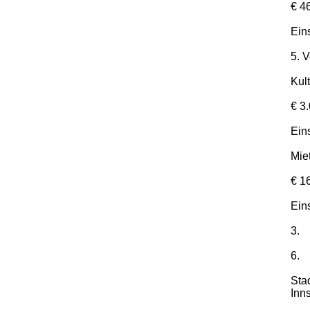
€ 4
Ein
5. 
Kul
€ 3
Ein
Mie
€ 1
Ein
3.
6.
Sta
Inn