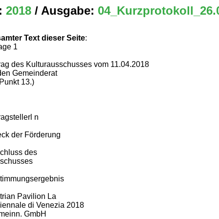
:
2018
/ Ausgabe:
04_Kurzprotokoll_26.
amter Text dieser Seite
:
age 1
rag des Kulturausschusses vom 11.04.2018
den Gemeinderat
Punkt 13.)
agstellerl n
ck der Förderung
chluss des
schusses
timmungsergebnis
trian Pavilion La
Biennale di Venezia 2018
meinn. GmbH