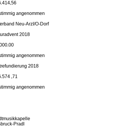
6.414,56
stimmig angenommen
Verband Neu-ArzI/O-Dorf
turadvent 2018
.000.00
stimmig angenommen
trefundierung 2018
6.574 ,71
stimmig angenommen
dtmusikkapelle
sbruck-Pradl