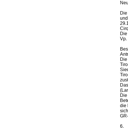
Neu
Die
und
29.
Cir
Die
Vp.
Bes
Ant
Die
Tir
Sie
Tir
zus
Das
(La
Die 
Bet
die
sich
GR-
6.