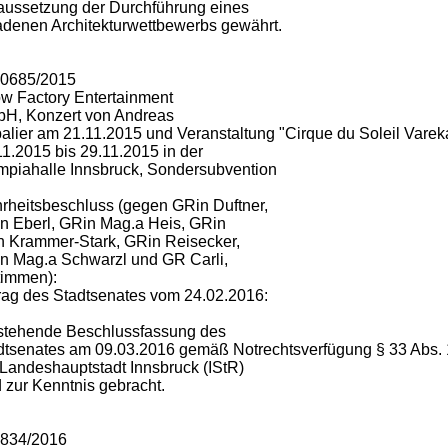
aussetzung der Durchführung eines
adenen Architekturwettbewerbs gewährt.
10685/2015
w Factory Entertainment
H, Konzert von Andreas
alier am 21.11.2015 und Veranstaltung "Cirque du Soleil Vareka
11.2015 bis 29.11.2015 in der
mpiahalle Innsbruck, Sondersubvention
rheitsbeschluss (gegen GRin Duftner,
n Eberl, GRin Mag.a Heis, GRin
in Krammer-Stark, GRin Reisecker,
n Mag.a Schwarzl und GR Carli,
timmen):
rag des Stadtsenates vom 24.02.2016:
stehende Beschlussfassung des
dtsenates am 09.03.2016 gemäß Notrechtsverfügung § 33 Abs. 1
 Landeshauptstadt Innsbruck (IStR)
d zur Kenntnis gebracht.
1834/2016