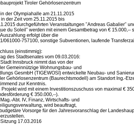
bauprojekt Tiroler Gehörlosenzentrum
 in der Olympiahalle am 21.11.2015
 in der Zeit vom 25.11.2015 bis
11.2015 durchgeführten Veranstaltungen "Andreas Gabalier" und
que du Soleil" werden mit einem Gesamtbetrag von € 15.000,-- s
 Auszahlung erfolgt über die
 1/061000-757100, sonstige Subventionen, laufende Transferz
chluss (einstimmig):
rag des Stadtsenates vom 09.03.2016:
 Stadt Innsbruck nimmt das von der
oler Gemeinnützige Wohnungsbau- und
dlungs GesmbH (TIGEWOSI) entwickelte Neubau- und Sanierun
oler Gehörlosenzentrum (Baurechtsmodell) am Standort Ing.-Etz
timmend zur Kenntnis.
 Projekt wird mit einem Investitionszuschuss von maximal € 350.
ndesförderung € 350.000,--).
Mag.-Abt. IV, Finanz, Wirtschafts- und
eiligungsverwaltung, wird beauftragt,
 budgetäre Vorsorge für den Jahresvoranschlag der Landeshaup
erzustellen.
Sitzung 17.03.2016