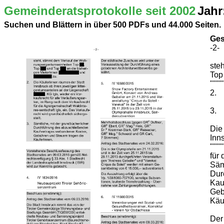
Gemeinderatsprotokolle seit 2002
Jahr
Suchen und Blättern in über 500 PDFs und 44.000 Seiten.
Ges
-2-
ste
Top 
""""
2.
3.
Die
Inn
""""
für 
Säm
Dur
Kau
Geb
Käu
Der