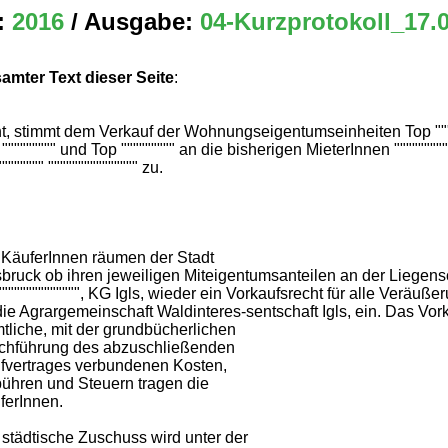
:
2016
/ Ausgabe:
04-Kurzprotokoll_17.
amter Text dieser Seite
:
ht, stimmt dem Verkauf der Wohnungseigentumseinheiten Top """
""""""""" und Top """"""""" an die bisherigen MieterInnen """"""""""
"""""""" """"""""""""""" zu.
 KäuferInnen räumen der Stadt
sbruck ob ihren jeweiligen Miteigentumsanteilen an der Liegens
"""""""""""""", KG Igls, wieder ein Vorkaufsrecht für alle Verä
die Agrargemeinschaft Waldinteres-sentschaft Igls, ein. Das Vork
tliche, mit der grundbücherlichen
chführung des abzuschließenden
fvertrages verbundenen Kosten,
ühren und Steuern tragen die
ferInnen.
 städtische Zuschuss wird unter der