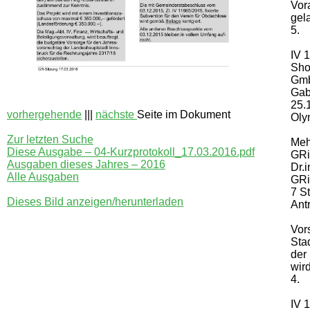
Vor
gel
5.
IV 
Sho
Gmb
Gab
25.
vorhergehende
|||
nächste
Seite im Dokument
Oly
Zur letzten Suche
Meh
Diese Ausgabe – 04-Kurzprotokoll_17.03.2016.pdf
GRi
Ausgaben dieses Jahres – 2016
Dr.
Alle Ausgaben
GRi
7 S
Dieses Bild anzeigen/herunterladen
Ant
Vor
Sta
der
wir
4.
IV 