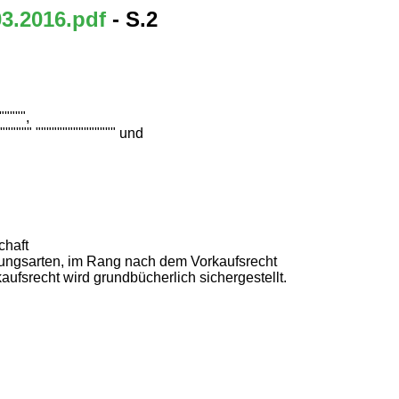
03.2016.pdf
- S.2
"""",
""""" """"""""""""""" und
chaft
ußerungsarten, im Rang nach dem Vorkaufsrecht
aufsrecht wird grundbücherlich sichergestellt.