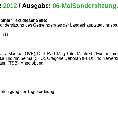
:
2012
/ Ausgabe:
06-MaiSondersitzung
amter Text dieser Seite
:
Sondersitzung des Gemeinderates der Landeshauptstadt Innsbr
 a l t
ara Martina (ÖVP), Dipl.-Päd. Mag. Eiter Manfred ("Für Innsbruc
.a Yildirim Selma (SPÖ), Gregoire Deborah (FPÖ) und Newerk
ann (TSB), Angelobung
ehmigung der Tagesordnung