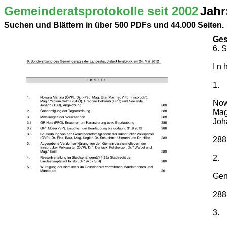
Gemeinderatsprotokolle seit 2002
Jahr
Suchen und Blättern in über 500 PDFs und 44.000 Seiten.
Ges
6. 
I n h
1.
Now
Mag
Joh
288
2.
Gen
288
3.