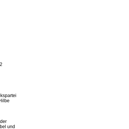
12
kspartei
Hilbe
der
ibel und