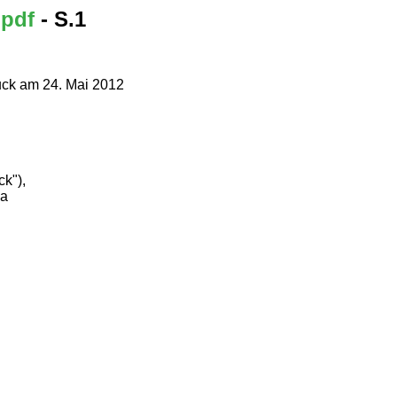
.pdf
- S.1
uck am 24. Mai 2012
k"),
la