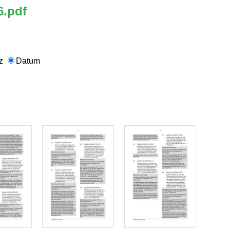
6.pdf
nz
Datum