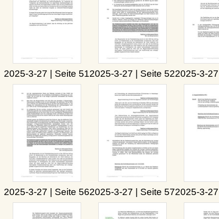
2025-3-27 | Seite 51
2025-3-27 | Seite 52
2025-3-27 
2025-3-27 | Seite 56
2025-3-27 | Seite 57
2025-3-27 