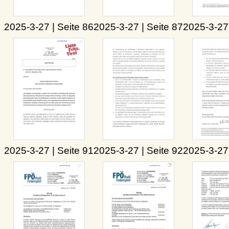
2025-3-27 | Seite 86
2025-3-27 | Seite 87
2025-3-27 
2025-3-27 | Seite 91
2025-3-27 | Seite 92
2025-3-27 