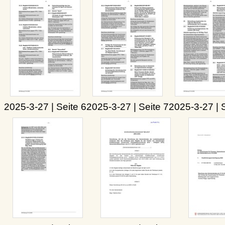
2025-3-27 | Seite 6
2025-3-27 | Seite 7
2025-3-27 | 