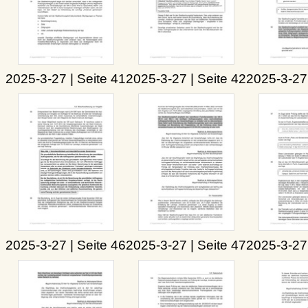
2025-3-27 | Seite 41
2025-3-27 | Seite 42
2025-3-27 
2025-3-27 | Seite 46
2025-3-27 | Seite 47
2025-3-27 