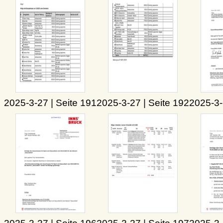
2025-3-27 | Seite 191
2025-3-27 | Seite 192
2025-3-