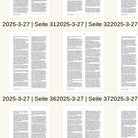
2025-3-27 | Seite 31
2025-3-27 | Seite 32
2025-3-27 
2025-3-27 | Seite 36
2025-3-27 | Seite 37
2025-3-27 