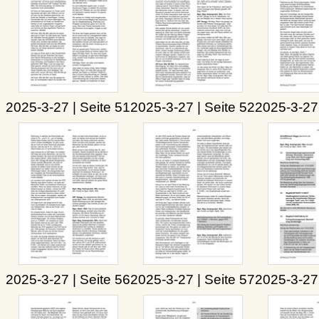
2025-3-27 | Seite 51
2025-3-27 | Seite 52
2025-3-27 
2025-3-27 | Seite 56
2025-3-27 | Seite 57
2025-3-27 