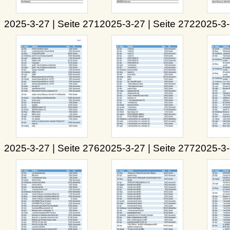
2025-3-27 | Seite 271
2025-3-27 | Seite 272
2025-3-
2025-3-27 | Seite 276
2025-3-27 | Seite 277
2025-3-