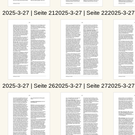
2025-3-27 | Seite 21
2025-3-27 | Seite 22
2025-3-27 
2025-3-27 | Seite 26
2025-3-27 | Seite 27
2025-3-27 