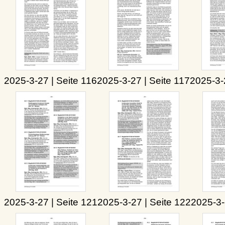
2025-3-27 | Seite 116
2025-3-27 | Seite 117
2025-3-
2025-3-27 | Seite 121
2025-3-27 | Seite 122
2025-3-