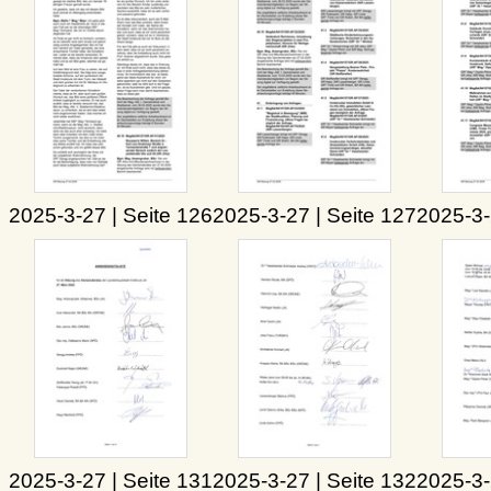
2025-3-27 | Seite 126
2025-3-27 | Seite 127
2025-3-
2025-3-27 | Seite 131
2025-3-27 | Seite 132
2025-3-