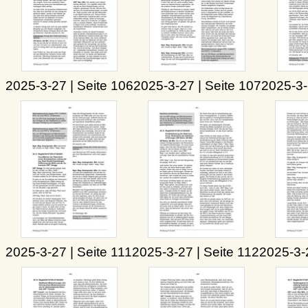
2025-3-27 | Seite 106
2025-3-27 | Seite 107
2025-3-
2025-3-27 | Seite 111
2025-3-27 | Seite 112
2025-3-2