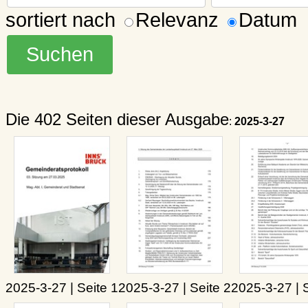
sortiert nach
Relevanz
Datum
Die 402 Seiten dieser Ausgabe
:
2025-3-27
2025-3-27 | Seite 1
2025-3-27 | Seite 2
2025-3-27 | 