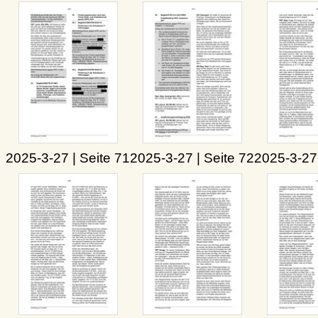
2025-3-27 | Seite 71
2025-3-27 | Seite 72
2025-3-27 