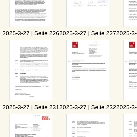
2025-3-27 | Seite 226
2025-3-27 | Seite 227
2025-3-
2025-3-27 | Seite 231
2025-3-27 | Seite 232
2025-3-