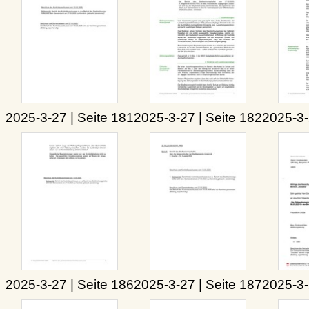
2025-3-27 | Seite 181
2025-3-27 | Seite 182
2025-3-
2025-3-27 | Seite 186
2025-3-27 | Seite 187
2025-3-