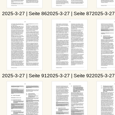
2025-3-27 | Seite 86
2025-3-27 | Seite 87
2025-3-27 
2025-3-27 | Seite 91
2025-3-27 | Seite 92
2025-3-27 