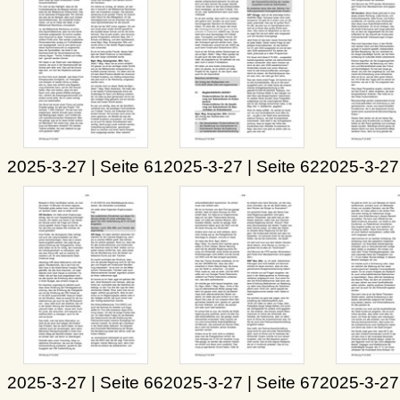
2025-3-27 | Seite 61
2025-3-27 | Seite 62
2025-3-27 
2025-3-27 | Seite 66
2025-3-27 | Seite 67
2025-3-27 