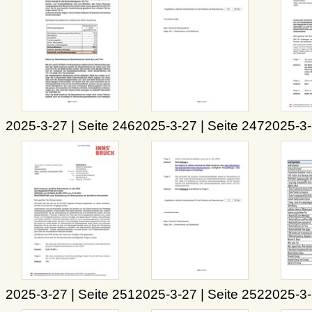
2025-3-27 | Seite 246
2025-3-27 | Seite 247
2025-3-
2025-3-27 | Seite 251
2025-3-27 | Seite 252
2025-3-