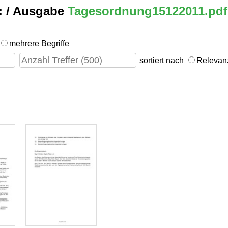
:
/ Ausgabe
Tagesordnung15122011.pdf
mehrere Begriffe
sortiert nach
Releva