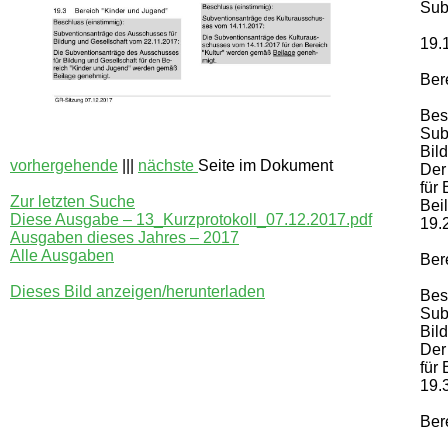
Sub
19.
Ber
Bes
Sub
Bil
vorhergehende
|||
nächste
Seite im Dokument
Der
für
Zur letzten Suche
Bei
Diese Ausgabe – 13_Kurzprotokoll_07.12.2017.pdf
19.
Ausgaben dieses Jahres – 2017
Alle Ausgaben
Ber
Dieses Bild anzeigen/herunterladen
Bes
Sub
Bil
Der
für
19.
Ber