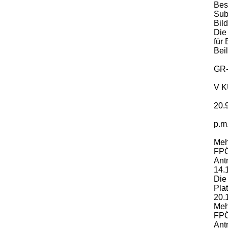
Bes
Sub
Bil
Die
für
Bei
GR-
V K
20.
p.m.
Meh
FPÖ
Ant
14.
Die
Pla
20.
Meh
FPÖ
Ant