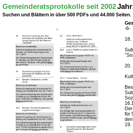
Gemeinderatsprotokolle seit 2002
Jahr
Suchen und Blättern in über 500 PDFs und 44.000 Seiten.
Ges
-6-
18.
Sub
"So
20.
Kul
Bes
Sub
Soz
16.
Der
für
den
19.